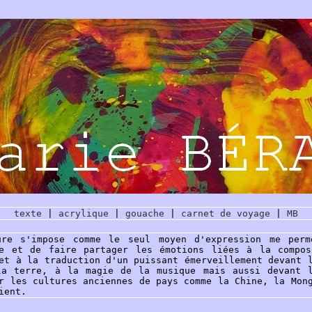
texte
|
acrylique
|
gouache
|
carnet de voyage
|
MB
ure s'impose comme le seul moyen d'expression me perm
re et de faire partager les émotions liées à la compos
et à la traduction d'un puissant émerveillement devant 
la terre, à la magie de la musique mais aussi devant l
r les cultures anciennes de pays comme la Chine, la Mon
ient.