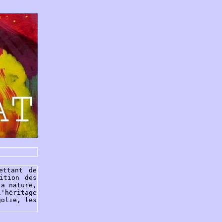
ettant de
ition des
la nature,
'héritage
golie, les