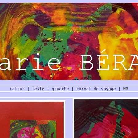
retour
|
texte
|
gouache
|
carnet de voyage
|
MB