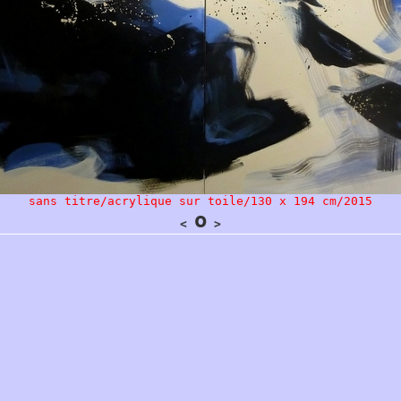
sans titre/acrylique sur toile/130 x 194 cm/2015
o
<
>