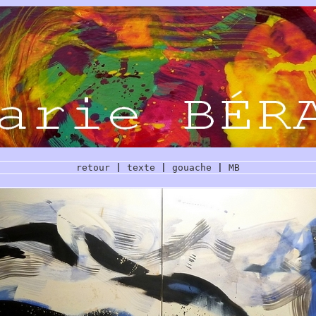
retour
|
texte
|
gouache
|
MB