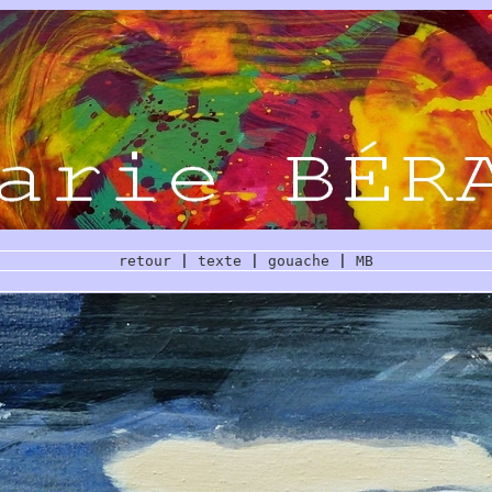
retour
|
texte
|
gouache
|
MB