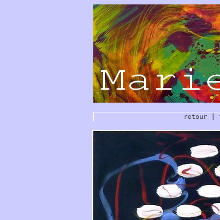
retour
|